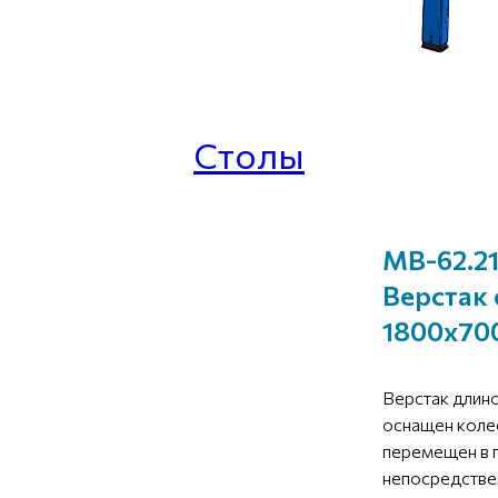
Столы
МВ-62.21
Верстак
1800х70
Верстак длино
оснащен коле
перемещен в 
непосредствен