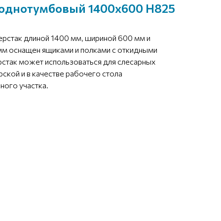
 однотумбовый 1400х600 Н825
рстак длиной 1400 мм, шириной 600 мм и
мм оснащен ящиками и полками с откидными
рстак может использоваться для слесарных
рской и в качестве рабочего стола
ного участка.