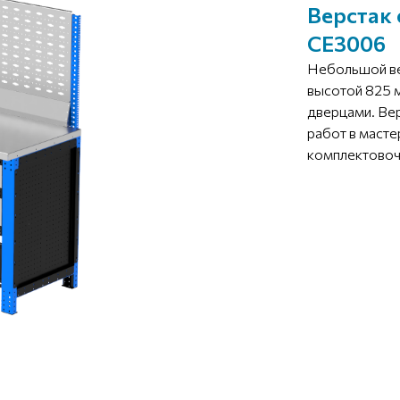
Верстак
СЕ3006
Небольшой ве
высотой 825 
дверцами. Ве
работ в масте
комплектовоч