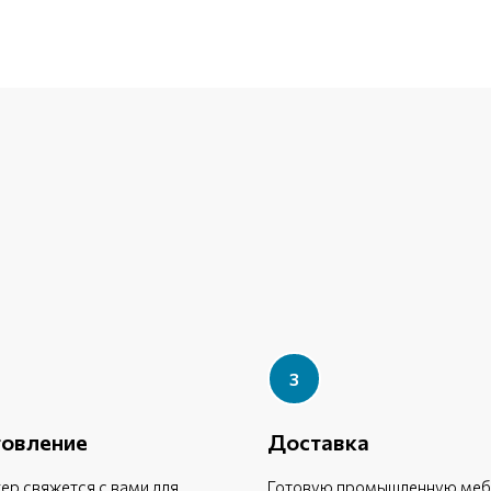
товление
Доставка
р свяжется с вами для
Готовую промышленную меб